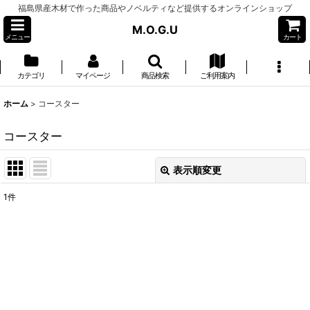
福島県産木材で作った商品やノベルティなど提供するオンラインショップ
M.O.G.U
メニュー
カート
カテゴリ
マイページ
商品検索
ご利用案内
ホーム
>
コースター
コースター
表示順変更
閉じる
1
件
表示数
:
並び順
:
絞り込む